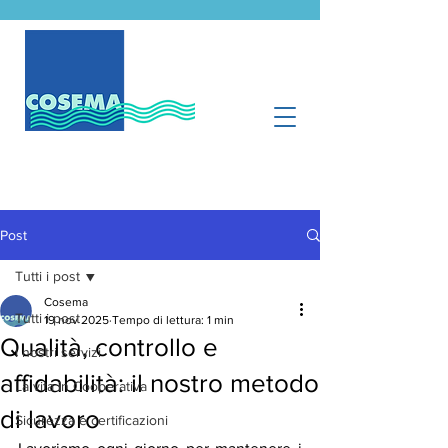
Post
Tutti i post
Cosema
Tutti i post
19 nov 2025
Tempo di lettura: 1 min
Qualità, controllo e
I nostri servizi
affidabilità: il nostro metodo
La vita in Cooperativa
di lavoro
Sicurezza e certificazioni