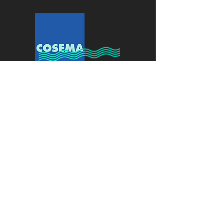
PULIZIE E FACILITY SYSTEMS
Contatti
COSEMA
CO.SE.MA SOCIETA'
COOPERATIVA
Via Carlo Torres, 17 int. 10
31029 Vittorio Veneto (TV)
Tel.
0438 912291
Email:
info@cosemacoop.it