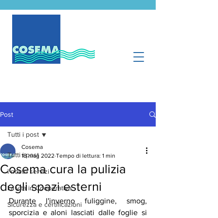
Post
Tutti i post
Cosema
Tutti i post
18 mag 2022
Tempo di lettura: 1 min
Cosema cura la pulizia
I nostri servizi
degli spazi esterni
La vita in Cooperativa
Durante l'inverno fuliggine, smog, 
Sicurezza e certificazioni
sporcizia e aloni lasciati dalle foglie si 