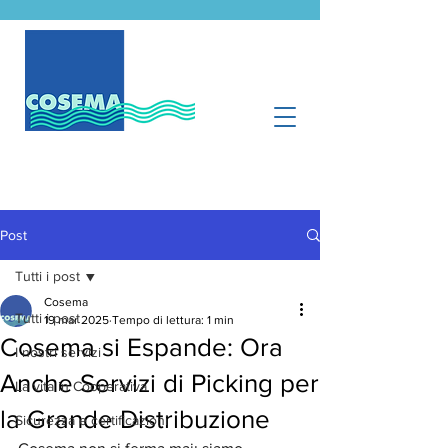
Post
Tutti i post
Cosema
Tutti i post
19 mar 2025
Tempo di lettura: 1 min
Cosema si Espande: Ora
I nostri servizi
Anche Servizi di Picking per
La vita in Cooperativa
la Grande Distribuzione
Sicurezza e certificazioni