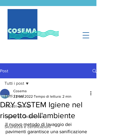
Post
Tutti i post
Cosema
Tutti i post
23 feb 2022
Tempo di lettura: 2 min
DRY SYSTEM Igiene nel
I nostri servizi
rispetto dell'ambiente
La vita in Cooperativa
Il nuovo metodo di lavaggio dei 
Sicurezza e certificazioni
pavimenti garantisce una sanificazione 