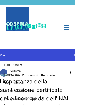
Post
Tutti i post
Cosema
Tutti i post
15 nov 2023
Tempo di lettura: 1 min
l'importanza della
I nostri servizi
sanificazione certificata
La vita in Cooperativa
dalle linee guida dell'INAIL
Sicurezza e certificazioni