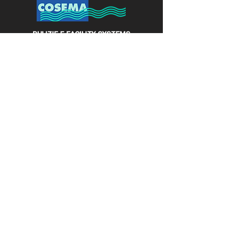
PULIZIE E FACILITY SYSTEMS
Contatti
COSEMA
CO.SE.MA SOCIETA'
COOPERATIVA
Via Carlo Torres, 17 int. 10
31029 Vittorio Veneto (TV)
Tel.
0438 912291
Email:
info@cosemacoop.it