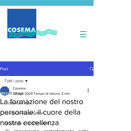
Post
Tutti i post
Cosema
Tutti i post
28 ago 2024
Tempo di lettura: 2 min
La formazione del nostro
I nostri servizi
personale: il cuore della
La vita in Cooperativa
nostra eccellenza
Sicurezza e certificazioni