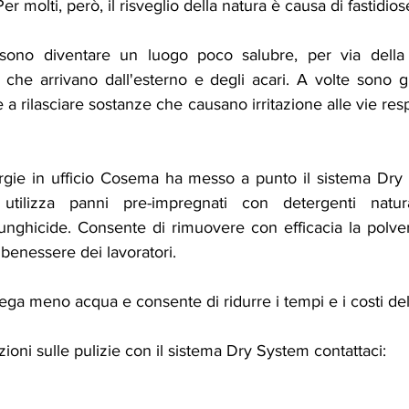
Per molti, però, il risveglio della natura è causa di fastidios
ssono diventare un luogo poco salubre, per via della 
 che arrivano dall'esterno e degli acari. A volte sono gli
ie a rilasciare sostanze che causano irritazione alle vie resp
ergie in ufficio Cosema ha messo a punto il sistema Dry
utilizza panni pre-impregnati con detergenti natura
funghicide. Consente di rimuovere con efficacia la polvere,
l benessere dei lavoratori.
iega meno acqua e consente di ridurre i tempi e i costi del
ioni sulle pulizie con il sistema Dry System contattaci: