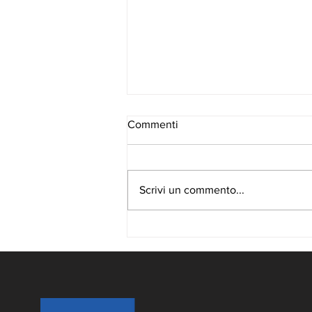
Commenti
Scrivi un commento...
Pulizie professionali anche in
estate: la continuità firmata
COSEMA