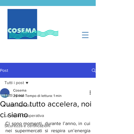
Post
Tutti i post
Cosema
Tutti i post
26 mar
Tempo di lettura: 1 min
Quando tutto accelera, noi
I nostri servizi
ci siamo
La vita in Cooperativa
Ci sono momenti, durante l’anno, in cui 
Sicurezza e certificazioni
nei supermercati si respira un’energia 