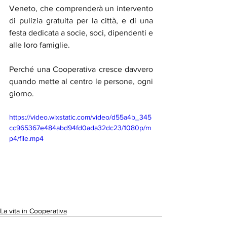
Veneto, che comprenderà un intervento 
di pulizia gratuita per la città, e di una 
festa dedicata a socie, soci, dipendenti e 
alle loro famiglie.
Perché una Cooperativa cresce davvero 
quando mette al centro le persone, ogni 
giorno.
https://video.wixstatic.com/video/d55a4b_345
cc965367e484abd94fd0ada32dc23/1080p/m
p4/file.mp4
La vita in Cooperativa