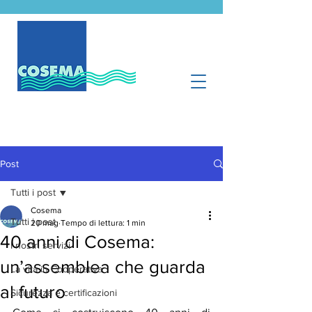
Post
Tutti i post
Cosema
Tutti i post
20 mag
Tempo di lettura: 1 min
40 anni di Cosema:
I nostri servizi
un’assemblea che guarda
La vita in Cooperativa
al futuro
Sicurezza e certificazioni