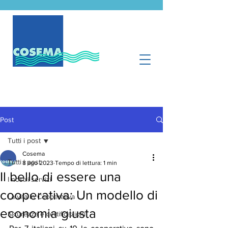
Post
Tutti i post
Cosema
Tutti i post
8 ago 2023
Tempo di lettura: 1 min
Il bello di essere una
I nostri servizi
cooperativa: Un modello di
La vita in Cooperativa
economia giusta
Sicurezza e certificazioni