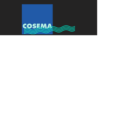
PULIZIE E FACILITY SYSTEMS
Contatti
COSEMA
CO.SE.MA SOCIETA'
COOPERATIVA
Via Carlo Torres, 17 int. 10
31029 Vittorio Veneto (TV)
Tel.
0438 912291
Email:
info@cosemacoop.it