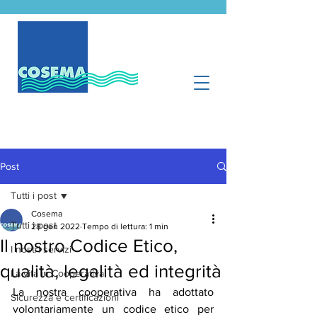
Post
Tutti i post
Cosema
Tutti i post
28 gen 2022
Tempo di lettura: 1 min
Il nostro Codice Etico,
I nostri servizi
qualità, legalità ed integrità
La vita in Cooperativa
La nostra cooperativa ha adottato 
Sicurezza e certificazioni
volontariamente un codice etico per 