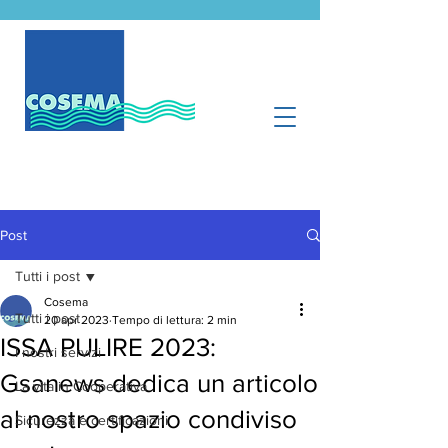
Post
Tutti i post
Cosema
Tutti i post
20 apr 2023
Tempo di lettura: 2 min
ISSA PULIRE 2023:
I nostri servizi
Gsanews dedica un articolo
La vita in Cooperativa
al nostro spazio condiviso
Sicurezza e certificazioni