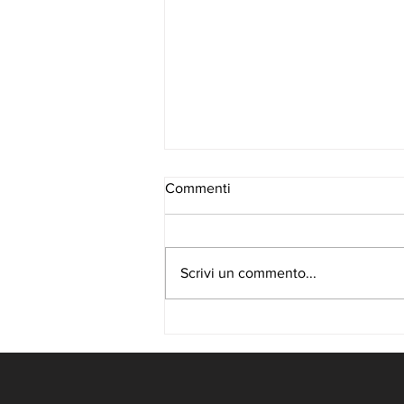
Commenti
Scrivi un commento...
Etica e responsabilità:
l'impegno quotidiano di
COSEMA