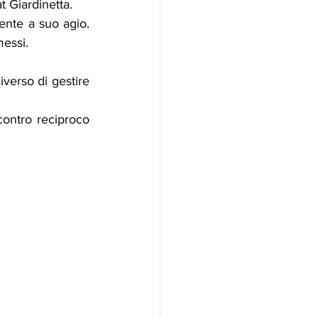
 Giardinetta.
nte a suo agio. 
messi.
erso di gestire 
contro reciproco 