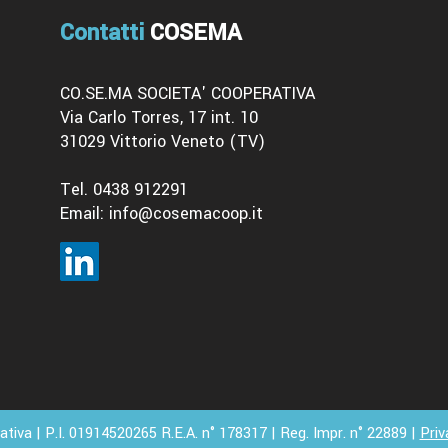
Contatti
COSEMA
CO.SE.MA SOCIETA' COOPERATIVA
Via Carlo Torres, 17 int. 10
31029 Vittorio Veneto (TV)
Tel. 0438 912291
Email:
info@cosemacoop.it
iva | P.I. 01914520265 R.E.A. n° 178317 | Reg. Impr. n° 22889 |
Priv